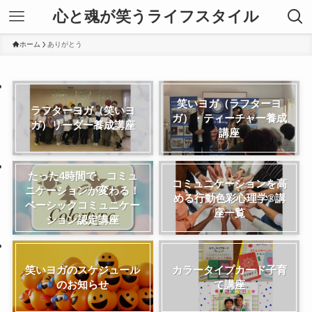
心と魂が笑うライフスタイル
ホーム
ありがとう
笑いヨガ（ラフターヨ
ラフターヨガ（笑いヨ
ガ）・ティーチャー養成
ガ）リーダー養成講座
講座
たった4時間で、コミュ
コミュニケーションを高
ニケーションが変わる！
める行動色彩心理学®講
ベーシックコミュニケー
座一覧
ション認定講座
笑いヨガのスケジュール
カラータイプカード子育
のお知らせ
て講座