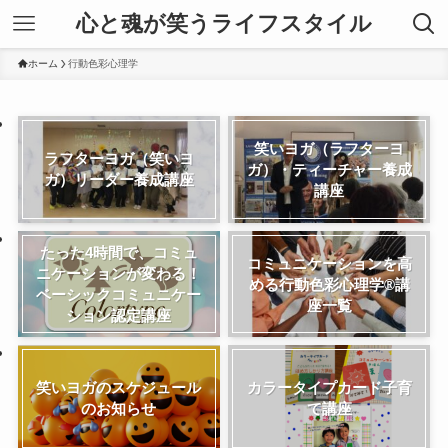
心と魂が笑うライフスタイル
ホーム
行動色彩心理学
笑いヨガ（ラフターヨ
ラフターヨガ（笑いヨ
ガ）・ティーチャー養成
ガ）リーダー養成講座
講座
たった4時間で、コミュ
コミュニケーションを高
ニケーションが変わる！
める行動色彩心理学®講
ベーシックコミュニケー
座一覧
ション認定講座
笑いヨガのスケジュール
カラータイプカード子育
のお知らせ
て講座