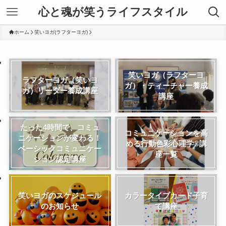
心と魂が笑うライフスタイル
ホーム
笑いヨガ(ラフターヨガ)
笑いヨガ（ラフターヨ
ラフターヨガ（笑いヨ
ガ）・ティーチャー養成
ガ）リーダー養成講座
講座
たった4時間で、コミュ
コミュニケーションを高
ニケーションが変わる！
める行動色彩心理学®講
ベーシックコミュニケー
座一覧
ション認定講座
笑いヨガのスケジュール
カラータイプカード子育
のお知らせ
て講座